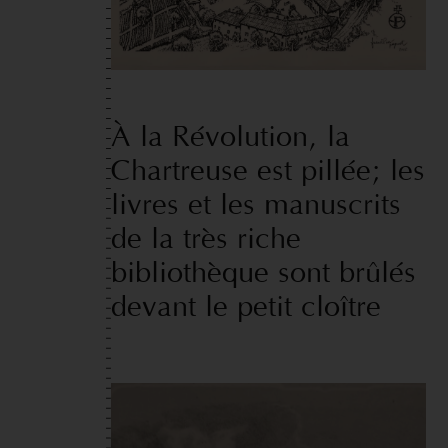
À
la
Révolution,
la
Chartreuse
est
pillée;
les
livres
et
les
manuscrits
de
la
très
riche
bibliothèque
sont
brûlés
devant
le
petit
cloître