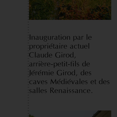
Inauguration
par
le
propriétaire
actuel
Claude
Girod,
arrière-petit-fils
de
Jérémie
Girod,
des
caves
Médiévales
et
des
salles
Renaissance.