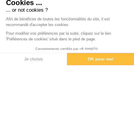
Vins et cocktail de clôture : Par amour du vin
Cookies ...
Animation : Le mixologiste (Anthony) — bar à
... or not cookies ?
cocktails sur mesure
Afin de bénéficier de toutes les fonctionnalités du site, il est
Transport navette : BA prestige
recommandé d'accepter les cookies.
La Chartreuse de Pomier accueille vos séminaires,
Pour modifier vos préférences par la suite, cliquez sur le lien
journées d’étude et réunions d’entreprise de 20 à
'Préférences de cookies' situé dans le pied de page.
200 personnes dans un cadre historique
exceptionnel entre Genève et Annecy.
Consentements certifiés par
Contactez-nous pour organiser votre événement.
Je choisis
OK pour moi
Plateforme de Gestion du Consentement : Personnalisez vos Option
Axeptio consent
Notre plateforme vous permet d'adapter et de gérer vos paramètres d
RETROUVEZ NOUS