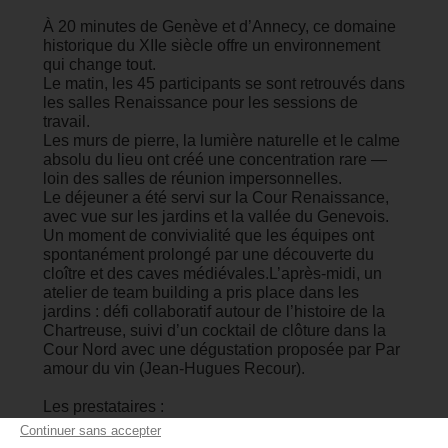
À 20 minutes de Genève et d’Annecy, ce domaine
historique du XIIe siècle offre un environnement
qui change tout.
Le matin, les 45 participants se sont retrouvés dans
les salles Renaissance pour les sessions de
travail.
Les murs de pierre, la lumière naturelle et le calme
absolu du lieu ont créé une concentration rare —
loin des salles de réunion impersonnelles.
Le déjeuner a été servi sur la Cour Renaissance,
avec vue sur les jardins et la vallée du Genevois.
Un moment de convivialité que les équipes ont
spontanément prolongé par une découverte du
cloître et des caves médiévales.L’après-midi, un
atelier de team building a pris place dans les
jardins : défi collaboratif autour de l’histoire de la
Chartreuse, suivi d’un cocktail de clôture dans la
Cour Nord avec une dégustation proposée par Par
amour du vin (Jean-Hugues Recour).
Les prestataires :
Traiteur : Gourmets
Continuer sans accepter